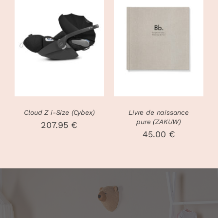
DU
DU
PRODUIT
PRODUIT
AJOUTER AU
PANIER
/
DÉTAILS
DÉTAILS
Cloud Z i-Size (Cybex)
Livre de naissance
pure (ZAKUW)
207.95
€
45.00
€