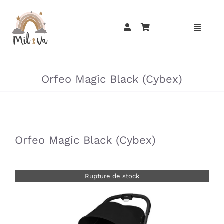
Passer
au
contenu
»
»
Orfeo Magic Black (Cybex)
»
»
Orfeo Magic Black (Cybex)
Rupture de stock