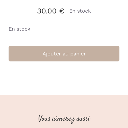
30.00
€
En stock
En stock
quantité
de
Ajouter au panier
Panier
de
Rangement
-
Miffy
Jacquard
Teddy
(Jollein)
Vous aimerez aussi