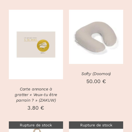
CHOIX DES
CE
OPTIONS
/
AJOUTER AU
PRODUIT
DÉTAILS
PANIER
/
A
DÉTAILS
PLUSIEURS
VARIATIONS
LES
OPTIONS
Softy (Doomoo)
PEUVENT
50.00
€
ÊTRE
Carte annonce à
CHOISIES
gratter « Veux-tu être
SUR
parrain ? » (ZAKUW)
LA
3.80
€
PAGE
DU
PRODUIT
Rupture de stock
Rupture de stock