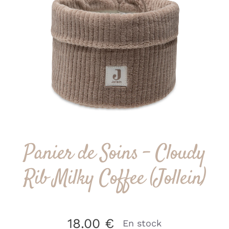
Panier de Soins – Cloudy
Rib Milky Coffee (Jollein)
18.00
€
En stock