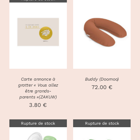
CHOIX DES
CE
DÉTAILS
OPTIONS
/
PRODUIT
DÉTAILS
A
PLUSIEURS
VARIATIONS
LES
OPTIONS
PEUVENT
Carte annonce à
Buddy (Doomoo)
ÊTRE
gratter « Vous allez
72.00
€
CHOISIES
être grands-
parents »(ZAKUW)
SUR
LA
3.80
€
PAGE
DU
PRODUIT
Rupture de stock
Rupture de stock