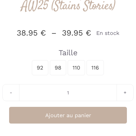
AW25 (Stains Stories)
Plage
38.95
€
–
39.95
€
En stock
de
prix :
Taille
38.95 €
92
98
110
à
116

39.95 €
quantité
de
Pantalon
Ajouter au panier
cargo
sand