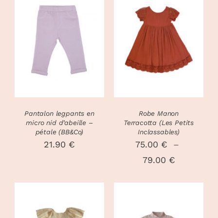
CHOIX DES
CHOIX DES
CE
CE
OPTIONS
/
OPTIONS
/
PRODUIT
PRODUIT
DÉTAILS
DÉTAILS
A
A
PLUSIEURS
PLUSIEURS
VARIATIONS.
VARIATIONS
LES
LES
OPTIONS
OPTIONS
PEUVENT
PEUVENT
Pantalon legpants en
Robe Manon
ÊTRE
ÊTRE
micro nid d’abeille –
Terracotta (Les Petits
CHOISIES
CHOISIES
pétale (BB&Co)
Inclassables)
SUR
SUR
21.90
€
75.00
€
–
LA
LA
Plage
79.00
€
PAGE
PAGE
DU
DU
de
PRODUIT
PRODUIT
prix :
75.00 €