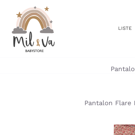
Passer
au
contenu
LISTE
Pantalo
»
»
Pantalon Flare 