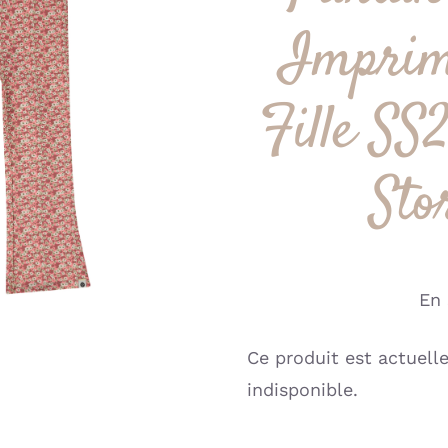
Imprim
Fille SS
Sto
En 
Ce produit est actuell
indisponible.