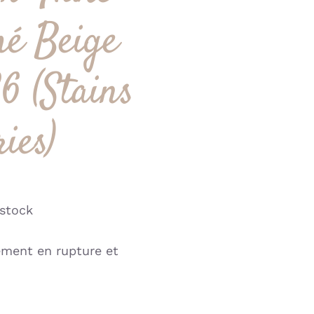
é Beige
26 (Stains
ries)
stock
ement en rupture et