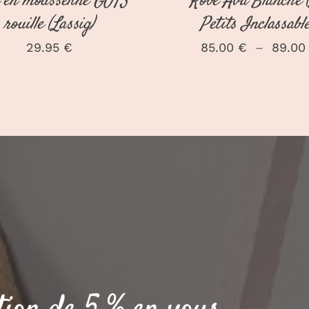
 en mousseline GOTS
Robe Ava Blanche 
PAGE
rouille (Lassig)
Petits Inclassable
DU
PRODUIT
29.95
€
85.00
€
–
89.0