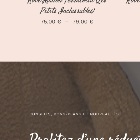
Robe Manon Terracotta (Les
Robe
PAGE
Petits Inclassables)
DU
PRODUIT
Plage
75.00
€
–
79.00
€
de
prix :
75.00 €
à
79.00 €
CONSEILS, BONS-PLANS ET NOUVEAUTÉS