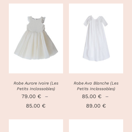
CHOIX DES
CHOIX DES
CE
CE
OPTIONS
/
OPTIONS
/
PRODUIT
PRODUIT
DÉTAILS
DÉTAILS
A
A
PLUSIEURS
PLUSIEURS
VARIATIONS.
VARIATIONS
LES
LES
OPTIONS
OPTIONS
PEUVENT
PEUVENT
Robe Aurore Ivoire (Les
Robe Ava Blanche (Les
ÊTRE
ÊTRE
Petits Inclassables)
Petits Inclassables)
CHOISIES
CHOISIES
79.00
€
–
85.00
€
–
SUR
SUR
Plage
Plage
85.00
€
89.00
€
LA
LA
PAGE
PAGE
de
de
DU
DU
prix :
prix :
PRODUIT
PRODUIT