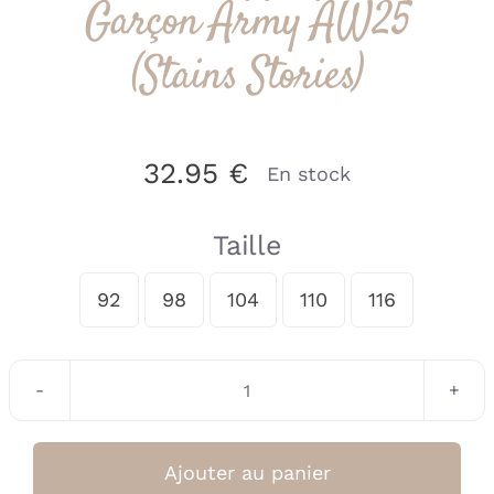
Garçon Army AW25
(Stains Stories)
32.95
€
En stock
Taille
92
98
104
110
116

quantité
de
Pantalon
Ajouter au panier