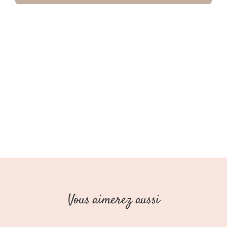
Jogging
Cargo
Garçon
Army
AW25
(Stains
Stories)
Vous aimerez aussi