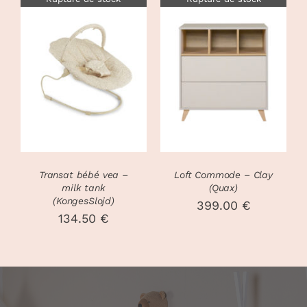
DÉTAILS
DÉTAILS
Transat bébé vea –
Loft Commode – Clay
milk tank
(Quax)
(KongesSlojd)
399.00
€
134.50
€