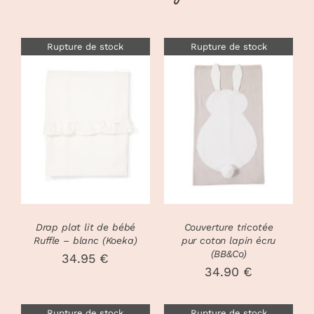
Rupture de stock
Rupture de stock
DÉTAILS
DÉTAILS
Drap plat lit de bébé
Couverture tricotée
Ruffle – blanc (Koeka)
pur coton lapin écru
(BB&Co)
34.95
€
34.90
€
Rupture de stock
Rupture de stock