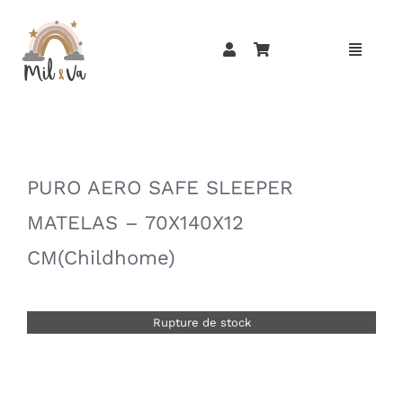
Passer
au
contenu
»
»
PURO AERO SAFE SLEEPER
MATELAS – 70X140X12
CM(Childhome)
Rupture de stock