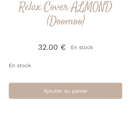
Relax Cover ALMOND
(Doomoo)
32.00
€
En stock
En stock
quantité
de
Ajouter au panier
Relax
Cover
ALMOND
(Doomoo)