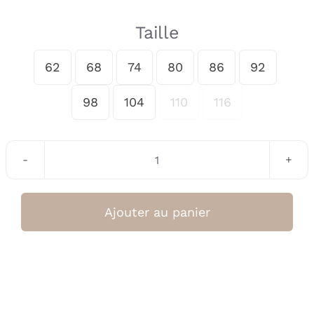
Taille
62
68
74
80
86
92

98
104
110
116
quantité
de
Robe
Ajouter au panier
Beige
(Gymp)