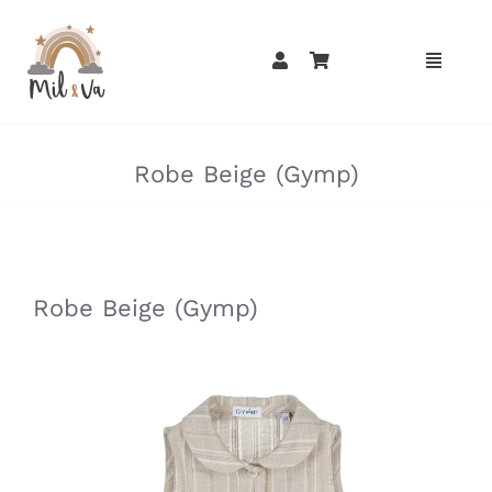
Passer
au
contenu
»
»
Robe Beige (Gymp)
»
»
Robe Beige (Gymp)