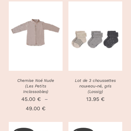
CHOIX DES
CHOIX DES
CE
CE
OPTIONS
/
OPTIONS
/
PRODUIT
PRODUIT
DÉTAILS
DÉTAILS
A
A
PLUSIEURS
PLUSIEURS
VARIATIONS.
VARIATIONS
LES
LES
OPTIONS
OPTIONS
PEUVENT
PEUVENT
Chemise Noé Nude
Lot de 3 chaussettes
ÊTRE
ÊTRE
(Les Petits
nouveau-né, gris
CHOISIES
CHOISIES
Inclassables)
(Lassig)
SUR
SUR
45.00
€
–
13.95
€
LA
LA
Plage
49.00
€
PAGE
PAGE
DU
DU
de
PRODUIT
PRODUIT
prix :