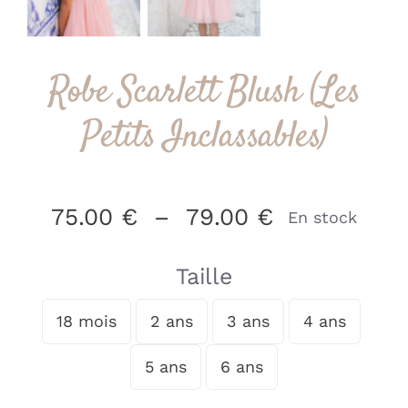
Robe Scarlett Blush (Les
Petits Inclassables)
Plage
75.00
€
–
79.00
€
En stock
de
prix :
Taille
75.00 €
18 mois
2 ans
3 ans
à
4 ans

79.00 €
5 ans
6 ans