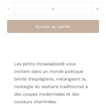
quantité
de
Robe
Ajouter au panier
Scarlett
Blush
(Les
Petits
Inclassables)
Les petits Inclassables® vous
invitent dans un monde poétique
teinté d’espièglerie, mélangeant la
nostalgie du vestiaire traditionnel à
des coupes modernisées et des
couleurs vitaminées.