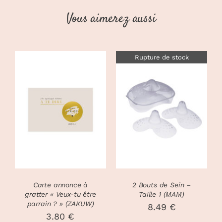
Vous aimerez aussi
Rupture de stock
AJOUTER AU
PANIER
/
DÉTAILS
DÉTAILS
Carte annonce à
2 Bouts de Sein –
gratter « Veux-tu être
Taille 1 (MAM)
parrain ? » (ZAKUW)
8.49
€
3.80
€