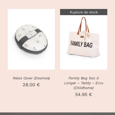
Rupture de stock
CHOIX DES
CE
OPTIONS
/
DÉTAILS
PRODUIT
DÉTAILS
A
PLUSIEURS
VARIATIONS.
LES
OPTIONS
PEUVENT
Relax Cover (Doomoo)
Family Bag Sac à
ÊTRE
Langer – Teddy – Ecru
28.00
€
CHOISIES
(Childhome)
SUR
54.95
€
LA
PAGE
DU