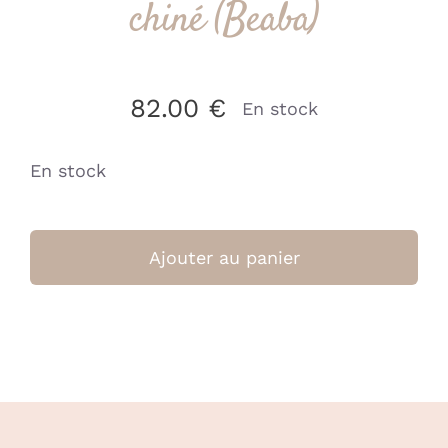
chiné (Beaba)
82.00
€
En stock
En stock
quantité
de
Ajouter au panier
Sac
Sydney
Eco
-
Gazelle
chiné
(Beaba)