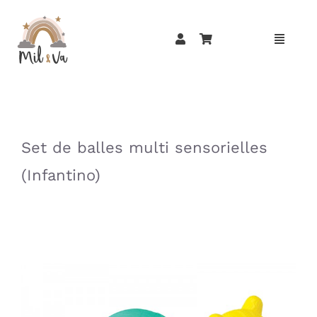
Passer
au
contenu
»
»
Set de balles multi sensorielles
(Infantino)