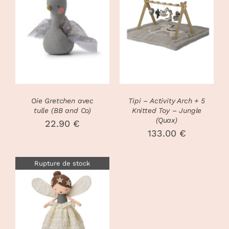
DÉTAILS
DÉTAILS
Oie Gretchen avec
Tipi – Activity Arch + 5
tulle (BB and Co)
Knitted Toy – Jungle
(Quax)
22.90
€
133.00
€
Rupture de stock
DÉTAILS