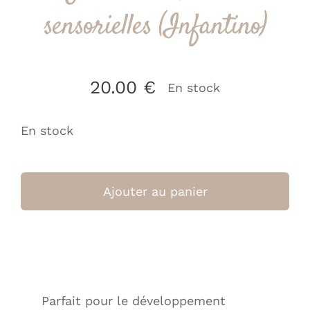
sensorielles (Infantino)
20.00
€
En stock
En stock
quantité
de
Ajouter au panier
Set
de
balles
multi
sensorielles
Parfait pour le développement
(Infantino)