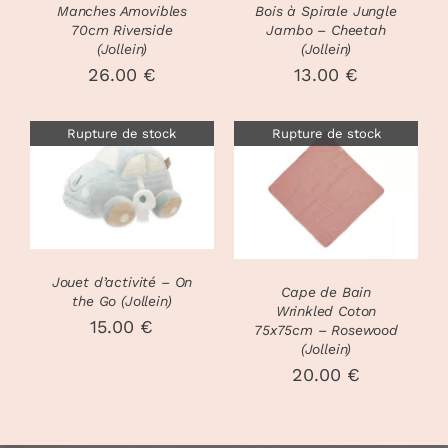
Manches Amovibles
Bois à Spirale Jungle
70cm Riverside
Jambo – Cheetah
(Jollein)
(Jollein)
26.00
€
13.00
€
Rupture de stock
Rupture de stock
DÉTAILS
DÉTAILS
Jouet d’activité – On
Cape de Bain
the Go (Jollein)
Wrinkled Coton
15.00
€
75x75cm – Rosewood
(Jollein)
20.00
€