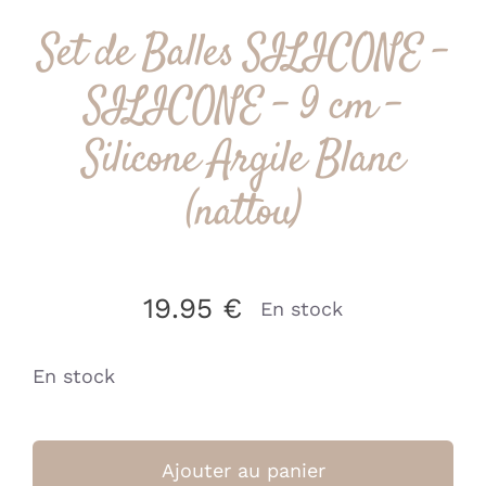
Set de Balles SILICONE –
SILICONE – 9 cm –
Silicone Argile Blanc
(nattou)
19.95
€
En stock
En stock
quantité
de
Ajouter au panier