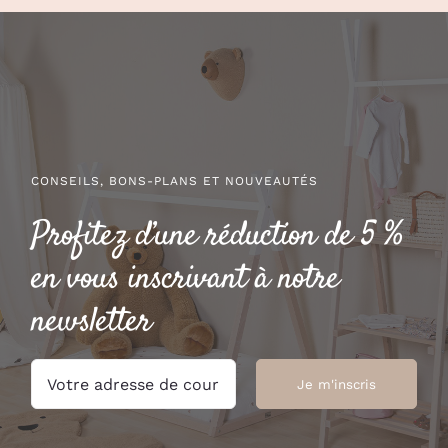
prix :
55.00 €
28.00 €
à
à
59.00 €
30.00 €
CONSEILS, BONS-PLANS ET NOUVEAUTÉS
Profitez d’une réduction de 5 %
en vous inscrivant à notre
newsletter