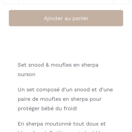
de
Set
Ajouter au panier
snood
&
moufles
en
sherpa
Set snood & moufles en sherpa
ourson(BB&Co)
ourson
Un set composé d’un snood et d’une
paire de moufles en sherpa pour
protéger bébé du froid!
En sherpa moutonné tout doux et