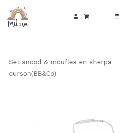
Passer
au
contenu
»
»
Set snood & moufles en sherpa
ourson(BB&Co)