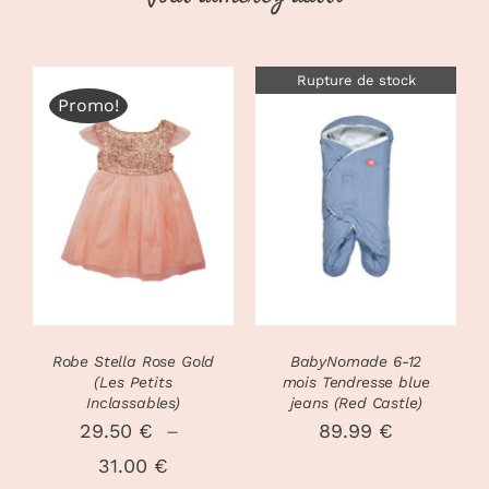
Rupture de stock
Promo!
CHOIX DES
CE
OPTIONS
/
DÉTAILS
PRODUIT
DÉTAILS
A
PLUSIEURS
VARIATIONS.
LES
OPTIONS
PEUVENT
Robe Stella Rose Gold
BabyNomade 6-12
ÊTRE
(Les Petits
mois Tendresse blue
CHOISIES
Inclassables)
jeans (Red Castle)
SUR
29.50
€
–
89.99
€
LA
Plage
31.00
€
PAGE