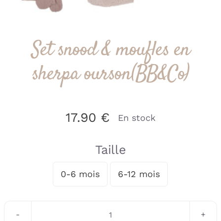
Set snood & moufles en
sherpa ourson(BB&Co)
17.90
€
En stock
Taille
0-6 mois
6-12 mois

quantité