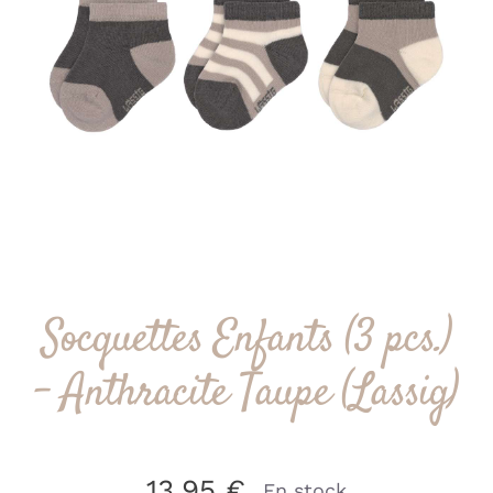
Socquettes Enfants (3 pcs.)
– Anthracite Taupe (Lassig)
13.95
€
En stock