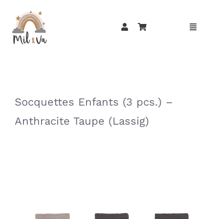
Passer
au
contenu
»
»
Socquettes Enfants (3 pcs.) –
Anthracite Taupe (Lassig)