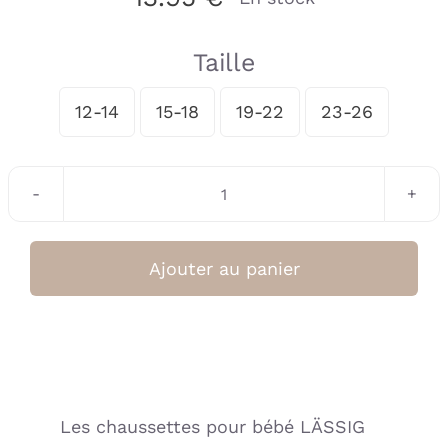
Taille
12-14
15-18
19-22
23-26

quantité
de
Socquettes
Ajouter au panier
Enfants
(3
pcs.)
-
Anthracite
Les chaussettes pour bébé LÄSSIG
Taupe