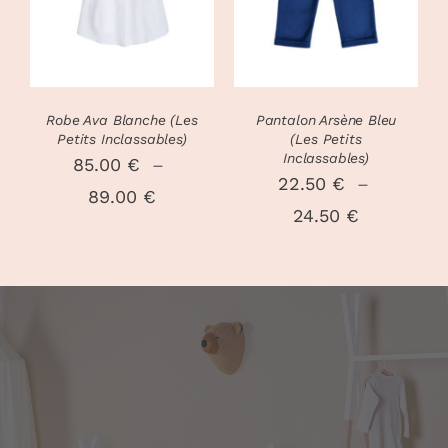
A
A
PLUSIEURS
PLUSIEURS
VARIATIONS.
VARIATIONS
LES
LES
OPTIONS
OPTIONS
PEUVENT
PEUVENT
Robe Ava Blanche (Les
Pantalon Arsène Bleu
ÊTRE
ÊTRE
Petits Inclassables)
(Les Petits
CHOISIES
CHOISIES
Inclassables)
85.00
€
–
SUR
SUR
22.50
€
–
Plage
89.00
€
LA
LA
Plage
24.50
€
PAGE
PAGE
de
DU
DU
de
prix :
PRODUIT
PRODUIT
prix :
85.00 €
22.50 €
à
à
89.00 €
24.50 €