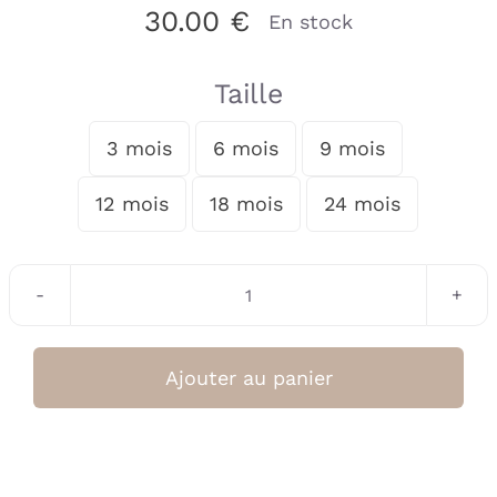
30.00
€
En stock
Taille
3 mois
6 mois
9 mois

12 mois
18 mois
24 mois
quantité
de
Sweatshirt
Ajouter au panier
(Liena)