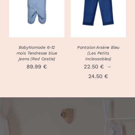
30.00 €
CE
DÉTAILS
OPTIONS
/
PRODUIT
DÉTAILS
A
PLUSIEURS
VARIATIONS
LES
OPTIONS
PEUVENT
BabyNomade 6-12
Pantalon Arsène Bleu
ÊTRE
mois Tendresse blue
(Les Petits
CHOISIES
jeans (Red Castle)
Inclassables)
SUR
89.99
€
22.50
€
–
LA
Plage
24.50
€
PAGE
DU
de
PRODUIT
prix :
22.50 €
à
24.50 €