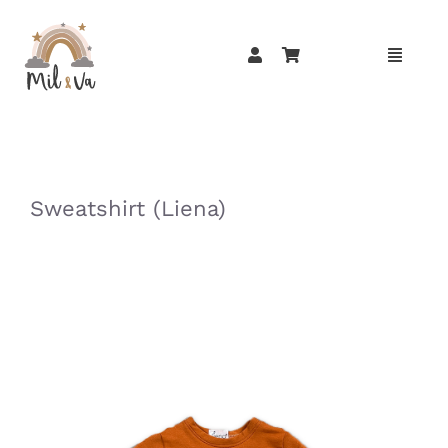
Passer
au
contenu
»
»
Sweatshirt (Liena)