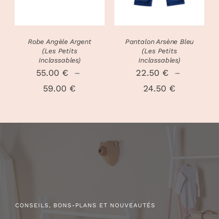
VARIATIONS.
VARIATIONS
LES
LES
OPTIONS
OPTIONS
PEUVENT
PEUVENT
Robe Angèle Argent
Pantalon Arsène Bleu
ÊTRE
ÊTRE
(Les Petits
(Les Petits
CHOISIES
CHOISIES
Inclassables)
Inclassables)
SUR
SUR
55.00
€
–
22.50
€
–
LA
LA
Plage
Plage
59.00
€
24.50
€
PAGE
PAGE
DU
DU
de
de
PRODUIT
PRODUIT
prix :
prix :
55.00 €
22.50 €
à
à
59.00 €
24.50 €
CONSEILS, BONS-PLANS ET NOUVEAUTÉS