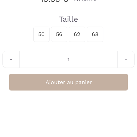
Taille
50
56
62
68

quantité
de
T-
Ajouter au panier
Shirt
bébé
Montgolfière
(Tiny
Story
SS25)