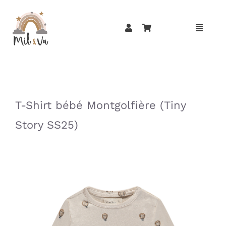
Passer
au
contenu
»
»
T-Shirt bébé Montgolfière (Tiny
Story SS25)