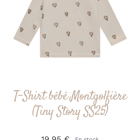
T-Shirt bébé Montgolfière
(Tiny Story SS25)
19.95
€
En stock