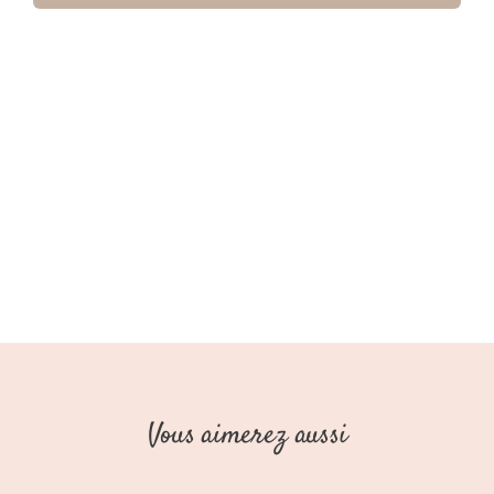
Shirt
Garçon
Off-
White
Baseball
AW25
(Stains
Stories)
Vous aimerez aussi