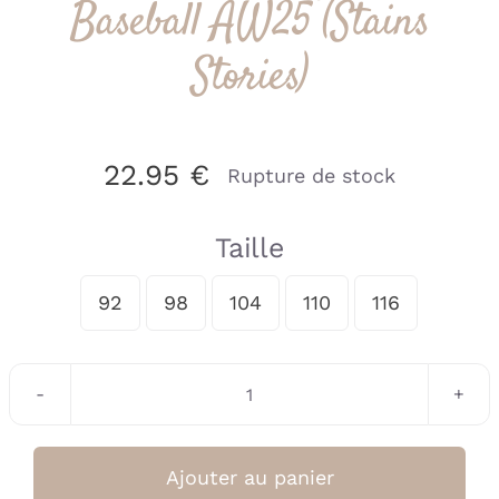
Baseball AW25 (Stains
Stories)
22.95
€
Rupture de stock
Taille
92
98
104
110
116

quantité
de
T-
Ajouter au panier