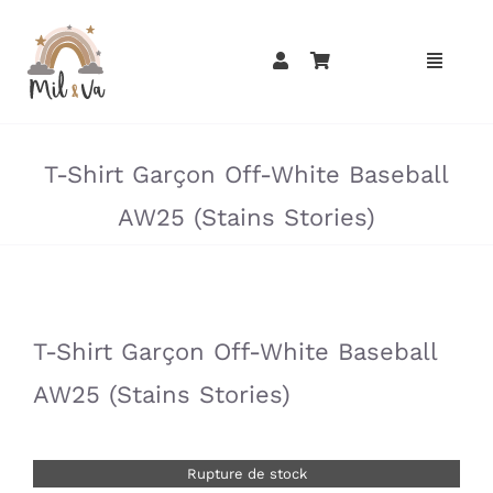
Passer
au
contenu
»
»
T-Shirt Garçon Off-White Baseball
AW25 (Stains Stories)
»
»
T-Shirt Garçon Off-White Baseball
AW25 (Stains Stories)
Rupture de stock