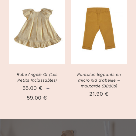
22.50 €
à
CHOIX DES
24.50 €
CE
OPTIONS
/
DÉTAILS
PRODUIT
DÉTAILS
A
PLUSIEURS
VARIATIONS.
LES
OPTIONS
PEUVENT
Robe Angèle Or (Les
Pantalon legpants en
ÊTRE
Petits Inclassables)
micro nid d’abeille –
CHOISIES
moutarde (BB&Co)
55.00
€
–
SUR
21.90
€
Plage
59.00
€
LA
PAGE
de
DU
prix :
PRODUIT
55.00 €