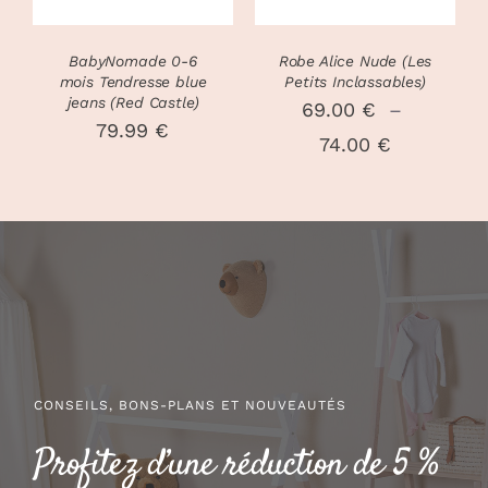
LES
OPTIONS
PEUVENT
BabyNomade 0-6
Robe Alice Nude (Les
ÊTRE
mois Tendresse blue
Petits Inclassables)
CHOISIES
jeans (Red Castle)
69.00
€
–
SUR
79.99
€
Plage
74.00
€
LA
PAGE
de
DU
prix :
PRODUIT
69.00 €
à
74.00 €
CONSEILS, BONS-PLANS ET NOUVEAUTÉS
Profitez d’une réduction de 5 %