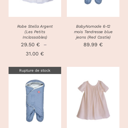
PLUSIEURS
VARIATIONS.
LES
OPTIONS
PEUVENT
Robe Stella Argent
BabyNomade 6-12
ÊTRE
(Les Petits
mois Tendresse blue
CHOISIES
Inclassables)
jeans (Red Castle)
SUR
29.50
€
–
89.99
€
LA
Plage
31.00
€
PAGE
DU
de
PRODUIT
Rupture de stock
prix :
29.50 €
à
CHOIX DES
31.00 €
CE
DÉTAILS
OPTIONS
/
PRODUIT
DÉTAILS
A
PLUSIEURS
VARIATIONS