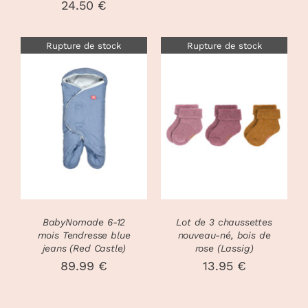
Plage
24.50
€
PAGE
PAGE
DU
DU
de
PRODUIT
PRODUIT
Rupture de stock
Rupture de stock
prix :
22.50 €
à
24.50 €
DÉTAILS
DÉTAILS
BabyNomade 6-12
Lot de 3 chaussettes
mois Tendresse blue
nouveau-né, bois de
jeans (Red Castle)
rose (Lassig)
89.99
€
13.95
€