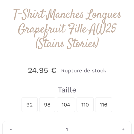
T-Shirt Manches Longues
Grapefruit Fille AW25
(Stains Stories)
24.95
€
Rupture de stock
Taille
92
98
104
110
116

quantité