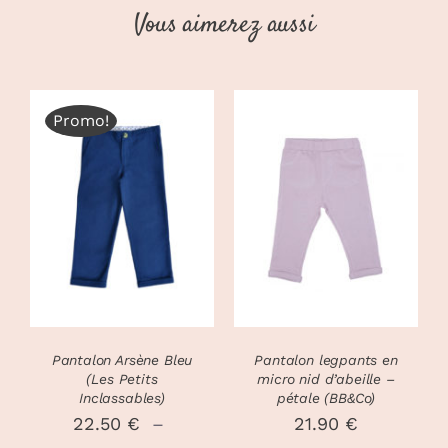
Vous aimerez aussi
Promo!
CHOIX DES
CHOIX DES
CE
CE
OPTIONS
/
OPTIONS
/
PRODUIT
PRODUIT
DÉTAILS
DÉTAILS
A
A
PLUSIEURS
PLUSIEURS
VARIATIONS.
VARIATIONS
LES
LES
OPTIONS
OPTIONS
PEUVENT
PEUVENT
Pantalon Arsène Bleu
Pantalon legpants en
ÊTRE
ÊTRE
(Les Petits
micro nid d’abeille –
CHOISIES
CHOISIES
Inclassables)
pétale (BB&Co)
SUR
SUR
22.50
€
–
21.90
€
LA
LA