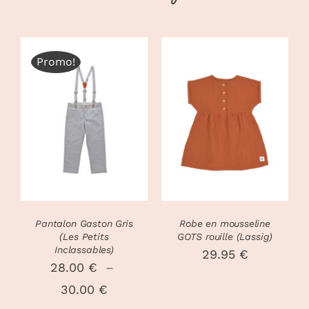
Promo!
CHOIX DES
CHOIX DES
CE
CE
OPTIONS
/
OPTIONS
/
PRODUIT
PRODUIT
DÉTAILS
DÉTAILS
A
A
PLUSIEURS
PLUSIEURS
VARIATIONS.
VARIATIONS
LES
LES
OPTIONS
OPTIONS
PEUVENT
PEUVENT
Pantalon Gaston Gris
Robe en mousseline
ÊTRE
ÊTRE
(Les Petits
GOTS rouille (Lassig)
CHOISIES
CHOISIES
Inclassables)
29.95
€
SUR
SUR
28.00
€
–
LA
LA
Plage
30.00
€
PAGE
PAGE
DU
DU