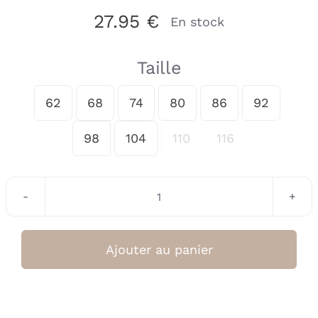
27.95
€
En stock
Taille
62
68
74
80
86
92

98
104
110
116
quantité
de
T-
Ajouter au panier
shirt
Sky
Captain