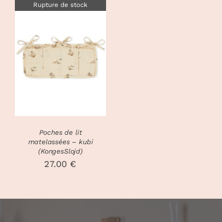
Rupture de stock
DÉTAILS
Poches de lit
matelassées – kubi
(KongesSlojd)
27.00
€