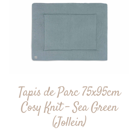
Tapis de Parc 75x95cm
Cosy Knit – Sea Green
(Jollein)