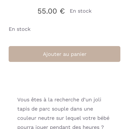
55.00
€
En stock
En stock
quantité
de
Ajouter au panier
Tapis
de
Parc
75x95cm
Cosy
Vous êtes à la recherche d’un joli
Knit
tapis de parc souple dans une
-
Sea
couleur neutre sur lequel votre bébé
Green
pourra jouer pendant des heures ?