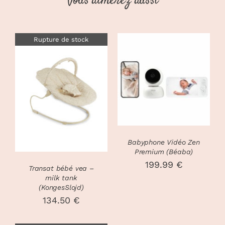
Vous aimerez aussi
Rupture de stock
AJOUTER AU
PANIER
/
DÉTAILS
DÉTAILS
Babyphone Vidéo Zen
Premium (Béaba)
199.99
€
Transat bébé vea –
milk tank
(KongesSlojd)
134.50
€