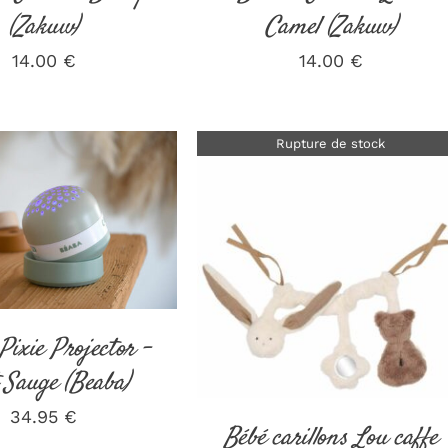
(Zakuw)
Camel (Zakuw)
14.00
€
14.00
€
Rupture de stock
ER AU PANIER
/
DÉTAILS
DÉTAILS
Pixie Projector –
 Sauge (Beaba)
34.95
€
Bébé carillons Lou caffe