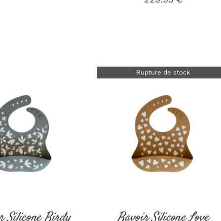
Rupture de stock
ER AU PANIER
/
DÉTAILS
DÉTAILS
r Silicone Birdy
Bavoir Silicone Love