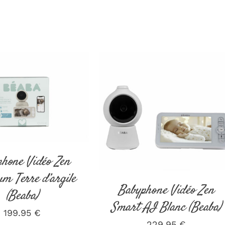
ER AU PANIER
/
DÉTAILS
AJOUTER AU PANIER
/
DÉTAILS
hone Vidéo Zen
m Terre d’argile
Babyphone Vidéo Zen
(Beaba)
Smart AI Blanc (Beaba)
199.95
€
229.95
€