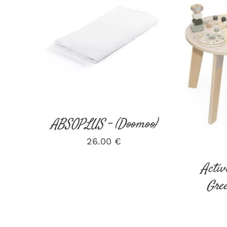
AJOUTER AU PANIER
/
DÉTAILS
AJOUT
ABSOPLUS – (Doomoo)
26.00
€
Activ
Gree