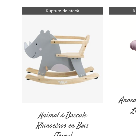
Rupture de stock
R
DÉTAILS
Annea
L
Animal à Bascule
Rhinocéros en Bois