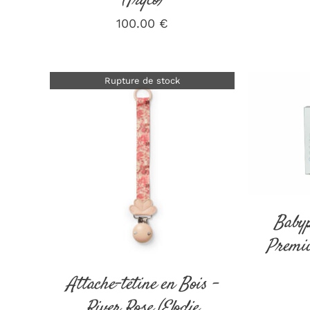
(Tryco)
100.00
€
Rupture de stock
AJOUT
DÉTAILS
Babyp
Premiu
Attache-tétine en Bois –
River Rose (Elodie