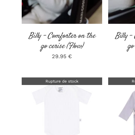
Billy – Comforter on the
Billy –
go cerise (Flow)
go
29.95
€
Rupture de stock
R
DÉTAILS