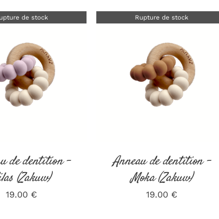
upture de stock
Rupture de stock
DÉTAILS
DÉTAILS
u de dentition –
Anneau de dentition –
ilas (Zakuw)
Moka (Zakuw)
19.00
€
19.00
€