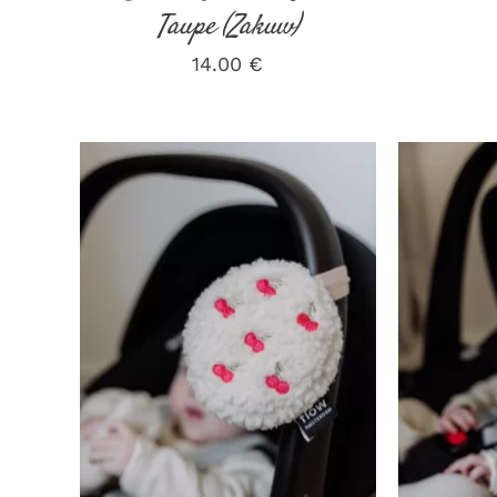
Taupe (Zakuw)
14.00
€
AJOUTER AU PANIER
/
AJOUT
DÉTAILS