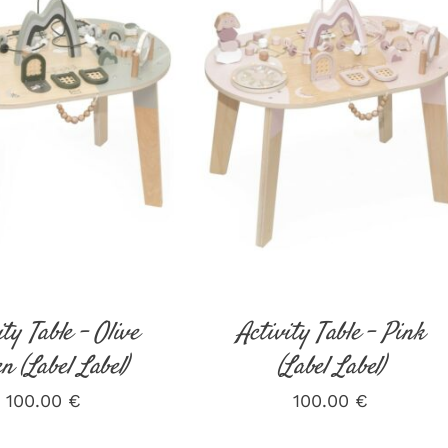
ER AU PANIER
/
AJOUTER AU PANIER
/
DÉTAILS
DÉTAILS
ity Table – Olive
Activity Table – Pink
n (Label Label)
(Label Label)
100.00
€
100.00
€