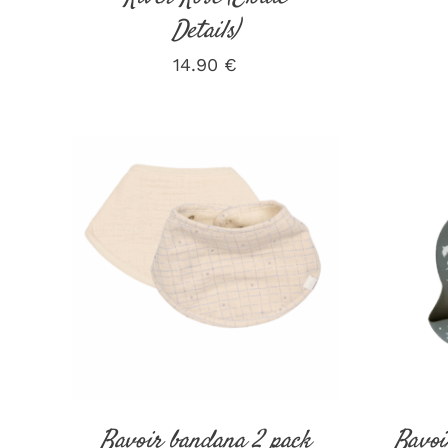
Details)
14.90
€
AJOUTER AU PANIER
/
AJOUT
DÉTAILS
Bavoir bandana 2 pack
Bavoi