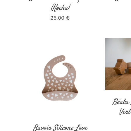
(Koeka)
25.00
€
AJOUT
AJOUTER AU PANIER
/
DÉTAILS
Béaba 
Vert
Bavoir Silicone Love