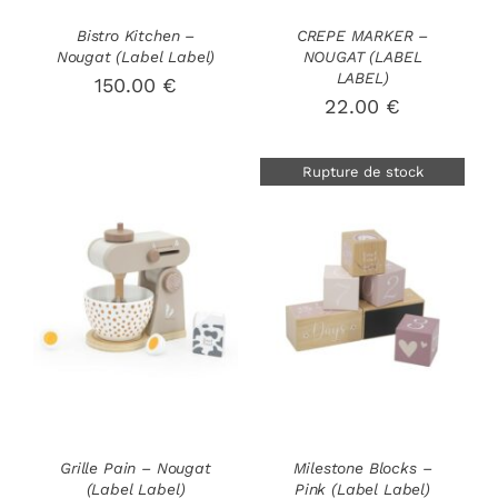
Bistro Kitchen –
CREPE MARKER –
Nougat (Label Label)
NOUGAT (LABEL
LABEL)
150.00
€
22.00
€
Rupture de stock
AJOUTER AU
PANIER
/
DÉTAILS
DÉTAILS
Grille Pain – Nougat
Milestone Blocks –
(Label Label)
Pink (Label Label)