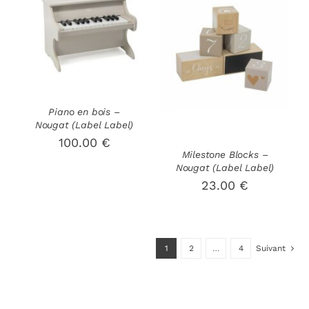
AJOUTER AU
PANIER
/
AJOUTER AU
DÉTAILS
PANIER
/
DÉTAILS
Piano en bois –
Nougat (Label Label)
100.00
€
Milestone Blocks –
Nougat (Label Label)
23.00
€
1
2
…
4
Suivant