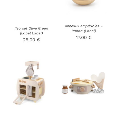
Anneaux empilables –
Tea set Olive Green
Panda (Label)
(Label Label)
17.00
€
25.00
€
AJOUTER AU
AJOUTER AU
PANIER
/
PANIER
/
DÉTAILS
DÉTAILS