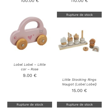
100.00
€
110.00
€
Rupture de stock
AJOUTER AU
PANIER
/
DÉTAILS
DÉTAILS
Label Label – Little
car – Rose
9.00
€
Little Stacking Rings
Nougat (Label Label)
15.00
€
Rupture de stock
Rupture de stock