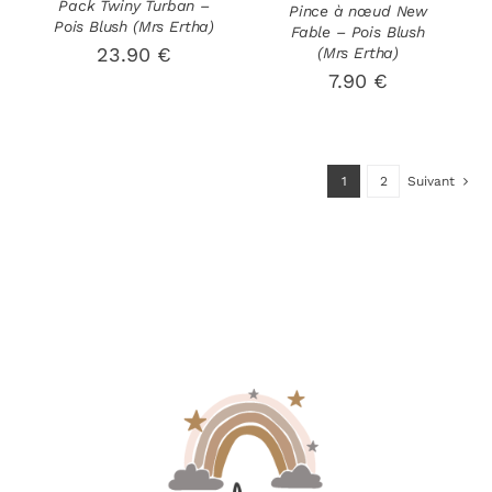
Pack Twiny Turban –
Pince à nœud New
ÊTRE
Pois Blush (Mrs Ertha)
Fable – Pois Blush
CHOISIES
23.90
€
(Mrs Ertha)
SUR
7.90
€
LA
PAGE
DU
PRODUIT
1
2
Suivant