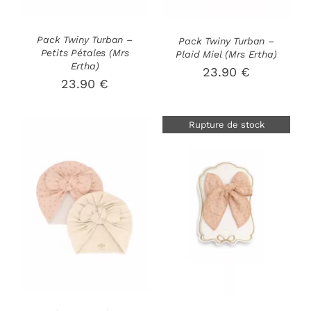
LES
LES
OPTIONS
OPTIONS
PEUVENT
PEUVENT
Pack Twiny Turban –
Pack Twiny Turban –
ÊTRE
ÊTRE
Petits Pétales (Mrs
Plaid Miel (Mrs Ertha)
CHOISIES
CHOISIES
Ertha)
23.90
€
SUR
SUR
23.90
€
LA
LA
PAGE
PAGE
DU
DU
Rupture de stock
PRODUIT
PRODUIT
CHOIX DES
CE
OPTIONS
/
DÉTAILS
PRODUIT
DÉTAILS
A
PLUSIEURS
VARIATIONS.
LES
OPTIONS
PEUVENT