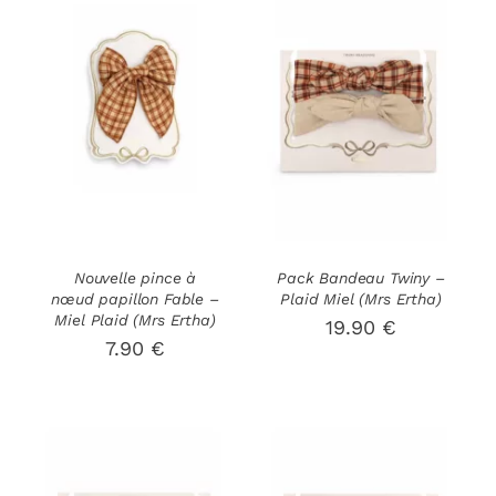
AJOUTER AU
CHOIX DES
CE
PANIER
/
OPTIONS
/
PRODUIT
DÉTAILS
DÉTAILS
A
PLUSIEURS
VARIATIONS
LES
OPTIONS
PEUVENT
Nouvelle pince à
Pack Bandeau Twiny –
ÊTRE
nœud papillon Fable –
Plaid Miel (Mrs Ertha)
CHOISIES
Miel Plaid (Mrs Ertha)
19.90
€
SUR
7.90
€
LA
PAGE
DU
PRODUIT