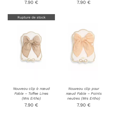
7.90
€
7.90
€
Rupture de stock
AJOUTER AU
DÉTAILS
PANIER
/
DÉTAILS
Nouveau clip à nœud
Nouveau clip pour
Fable – Toffee Lines
nœud Fable – Points
(Mrs Ertha)
neutres (Mrs Ertha)
7.90
€
7.90
€