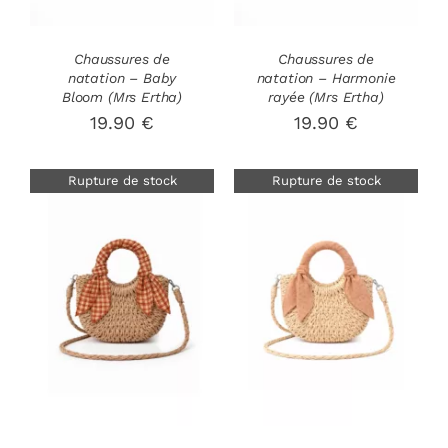
LES
LES
OPTIONS
OPTIONS
PEUVENT
PEUVENT
Chaussures de
Chaussures de
ÊTRE
ÊTRE
natation – Baby
natation – Harmonie
CHOISIES
CHOISIES
Bloom (Mrs Ertha)
rayée (Mrs Ertha)
SUR
SUR
19.90
€
19.90
€
LA
LA
PAGE
PAGE
DU
DU
Rupture de stock
Rupture de stock
PRODUIT
PRODUIT
DÉTAILS
DÉTAILS