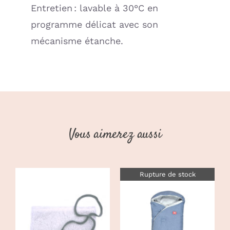
Entretien : lavable à 30°C en
programme délicat avec son
mécanisme étanche.
Vous aimerez aussi
Rupture de stock
CHOIX DES
CE