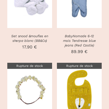
OPTIONS
/
DÉTAILS
PRODUIT
DÉTAILS
A
PLUSIEURS
VARIATIONS.
LES
OPTIONS
PEUVENT
Set snood &moufles en
BabyNomade 6-12
ÊTRE
sherpa blanc (BB&Co)
mois Tendresse blue
CHOISIES
jeans (Red Castle)
17.90
€
SUR
89.99
€
LA
PAGE
DU
Rupture de stock
Rupture de stock
PRODUIT
DÉTAILS
DÉTAILS